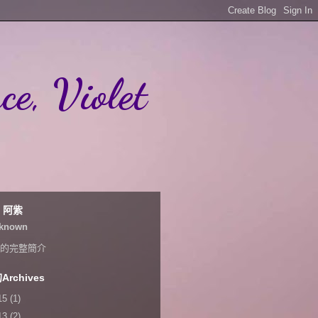
 Violet
et 阿紫
known
的完整簡介
rchives
15
(1)
13
(2)