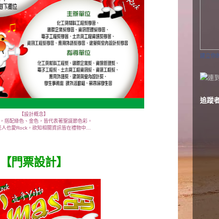
建立你
追蹤
【設計概念】
，搭配綠色、金色，皆代表著聖誕節色彩。
人也愛Rock，欲知相關資訊皆在禮物中…
【門票設計】