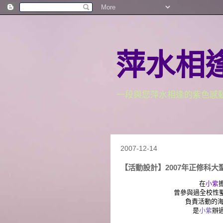
萍水相逢的紫 
一段與您萍水相逢的紫色感
2007-12-14
【活動設計】2007年正修科大
在
小紫
曾參與過全校性聖
負責活動的海
是
小紫
辦