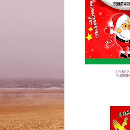
主色為紅色
強調聖誕老