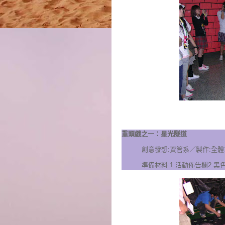
重頭戲之一：星光隧道
創意發想:資管系／製作:全
準備材料:
1.活動佈告欄
2.黑