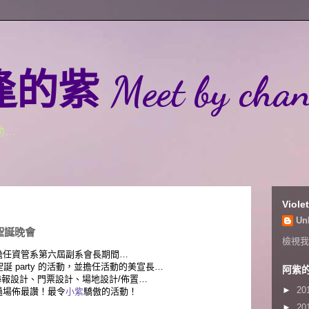
Meet by chance,
動…
Viol
Un
聖誕晚會
檢視我
擔任資管系第六屆副系會長期間…
誕 party 的活動，並擔任活動的美宣長…
阿紫的A
報設計、門票設計、場地設計/佈置…
►
20
過場佈最讚！最令
小紫
驕傲的活動！
►
20