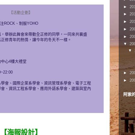
►
20
【活動企劃】
►
20
►
20
專注ROCK、制服YOHO
►
20
臨，舉辦此舞會來帶動全正修的同學，一同來共襄盛
►
20
高正修青年的熱情，讓今年的冬天不一樣。
▼
20
▼
中心4樓大禮堂
~22:00
►
20
►
20
系學會、國際企業系學會、資訊管理系學會、電子工程
學會、資訊工程系學會、應用外語系學會、建築與室內
阿紫的P
【海報設計】