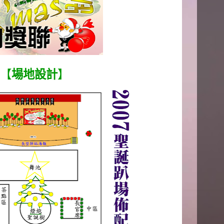
【
場地設計
】