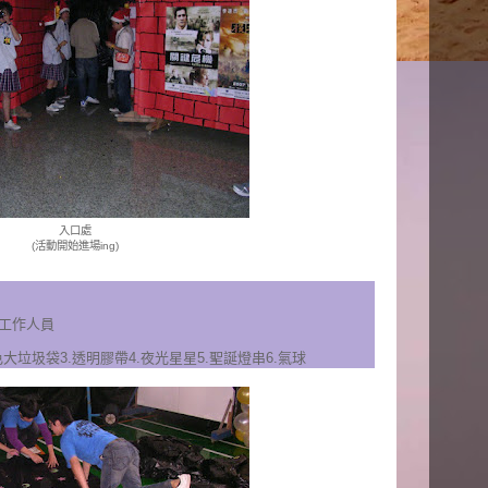
入口處
(活動開始進場ing)
體工作人員
色大垃圾袋
3.透明膠帶
4.夜光星星
5.聖誕燈串
6.氣球