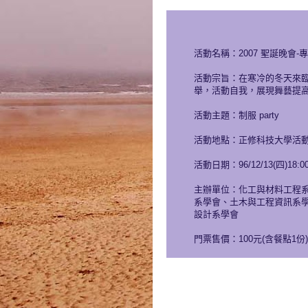
活動名稱：2007 聖誕晚會-
活動宗旨：在寒冷的冬天來
舉，活動自我，展現舞藝提
活動主題：制服 party
活動地點：正修科技大學活動
活動日期：96/12/13(四)18:00
主辦單位：化工與材料工程
系學會、土木與工程資訊系
設計系學會
門票售價：100元(含餐點1份)